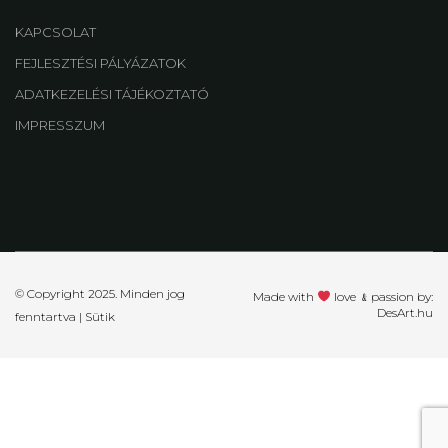
KAPCSOLAT
FEJLESZTÉSI PÁLYÁZATOK
ADATKEZELÉSI TÁJÉKOZTATÓ
IMPRESSZUM
© Copyright 2025. Minden jog
Made with
love ﹠passion by:
DesArt.hu
fenntartva |
Sütik