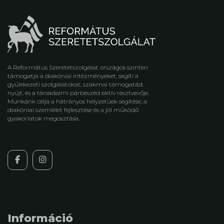
A Református Szeretetszolgálat országos szinten
támogatja a diakóniai intézményeket, segíti a
gyülekezeti szolgálatokat, szakmai támogatást
nyújt, és a társadalmi párbeszéd aktív résztvevője.
Munkánk célja a hátrányos helyzetűek segítése, a
diakóniai szemlélet fejlesztése és a jól működő
gyakorlatok megosztása.
Információ