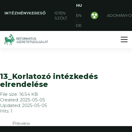
HU
|
INTÉZMÉNYKERESŐ
ISTEN
EN
ADOMÁNYO
SZÓLT
|
DE
13_Korlatozó intézkedés
elrendelése
File size: 16.54 KB
Created: 2025-05-05
Updated: 2025-05-05
Hits: 1
Preview