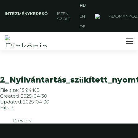
HU
|
INTÉZMÉNYKERESŐ
ISTEN
EN
ADOMÁNYOZ
SZÓLT
|
DE
2_Nyilvántartás_szűkített_nyom
File size: 15.94 KB
Created: 2025-04-30
Updated: 2025-04-30
Hits: 3
Preview