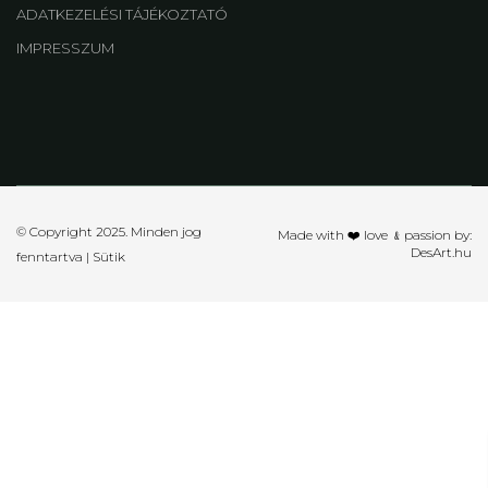
ADATKEZELÉSI TÁJÉKOZTATÓ
IMPRESSZUM
© Copyright 2025. Minden jog
Made with ❤️ love ﹠passion by:
DesArt.hu
fenntartva |
Sütik