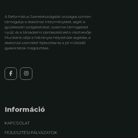
A Református Szeretetszolgálat országos szinten
támogatja a diakóniai intézményeket, segíti a
gyülekezeti szolgálatokat, szakmai támogatást
nyújt, és a társadalmi párbeszéd aktív résztvevője.
Munkánk célja a hátrányos helyzetűek segítése, a
diakóniai szemlélet fejlesztése és a jól működő
gyakorlatok megosztása.
Információ
KAPCSOLAT
FEJLESZTÉSI PÁLYÁZATOK