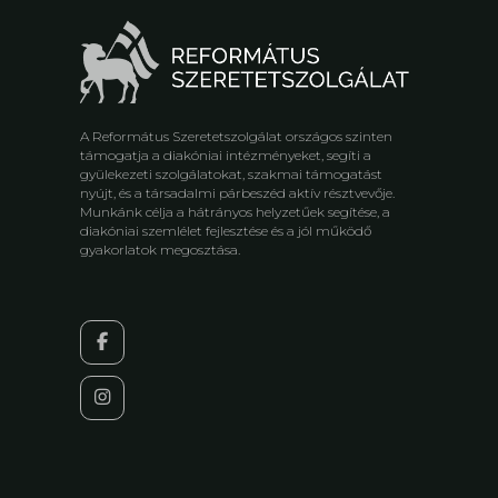
A Református Szeretetszolgálat országos szinten
támogatja a diakóniai intézményeket, segíti a
gyülekezeti szolgálatokat, szakmai támogatást
nyújt, és a társadalmi párbeszéd aktív résztvevője.
Munkánk célja a hátrányos helyzetűek segítése, a
diakóniai szemlélet fejlesztése és a jól működő
gyakorlatok megosztása.