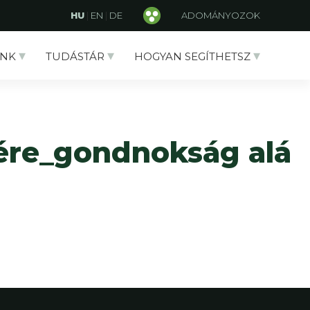
HU
|
EN
|
DE
ADOMÁNYOZOK
NK
TUDÁSTÁR
HOGYAN SEGÍTHETSZ
szére_gondnokság alá