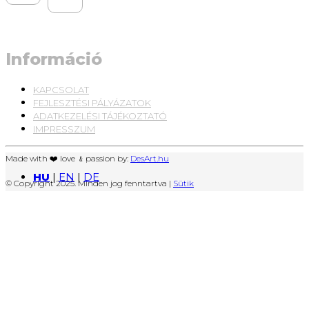
Információ
KAPCSOLAT
FEJLESZTÉSI PÁLYÁZATOK
ADATKEZELÉSI TÁJÉKOZTATÓ
IMPRESSZUM
Made with ❤️ love ﹠passion by:
DesArt.hu
HU
|
EN
|
DE
© Copyright 2025. Minden jog fenntartva |
Sütik