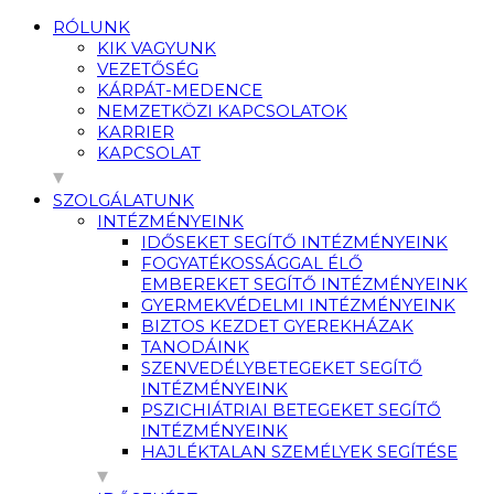
RÓLUNK
KIK VAGYUNK
VEZETŐSÉG
KÁRPÁT-MEDENCE
NEMZETKÖZI KAPCSOLATOK
KARRIER
KAPCSOLAT
SZOLGÁLATUNK
INTÉZMÉNYEINK
IDŐSEKET SEGÍTŐ INTÉZMÉNYEINK
FOGYATÉKOSSÁGGAL ÉLŐ
EMBEREKET SEGÍTŐ INTÉZMÉNYEINK
GYERMEKVÉDELMI INTÉZMÉNYEINK
BIZTOS KEZDET GYEREKHÁZAK
TANODÁINK
SZENVEDÉLYBETEGEKET SEGÍTŐ
INTÉZMÉNYEINK
PSZICHIÁTRIAI BETEGEKET SEGÍTŐ
INTÉZMÉNYEINK
HAJLÉKTALAN SZEMÉLYEK SEGÍTÉSE