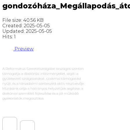
gondozóháza_Megállapodás_á
File size: 40.56 KB
Created: 2025-05-05
Updated: 2025-05-05
Hits: 1
Preview
A Református Szeretetszolgálat országos szinten
támogatja a diakóniai intézményeket, segíti a
gyülekezeti szolgálatokat, szakmai támogatást
nyújt, és a társadalmi párbeszéd aktív résztvevője.
Munkánk célja a hátrányos helyzetűek segítése, a
diakóniai szemlélet fejlesztése és a jól működő
gyakorlatok megosztása.