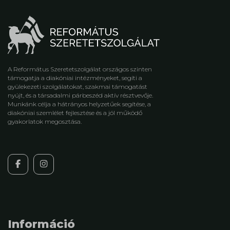
A Református Szeretetszolgálat országos szinten
támogatja a diakóniai intézményeket, segíti a
gyülekezeti szolgálatokat, szakmai támogatást
nyújt, és a társadalmi párbeszéd aktív résztvevője.
Munkánk célja a hátrányos helyzetűek segítése, a
diakóniai szemlélet fejlesztése és a jól működő
gyakorlatok megosztása.
Információ