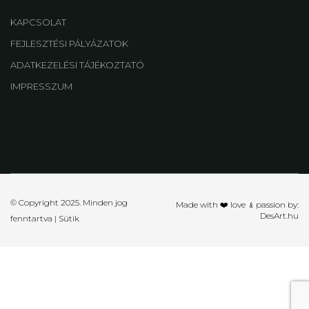
KAPCSOLAT
FEJLESZTÉSI PÁLYÁZATOK
ADATKEZELÉSI TÁJÉKOZTATÓ
IMPRESSZUM
© Copyright 2025. Minden jog
Made with ❤️ love ﹠passion by:
DesArt.hu
fenntartva |
Sütik