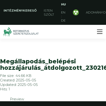
HU
|
INTÉZMÉNYKERESŐ
ISTEN
EN
ADOMÁNYO
SZÓLT
|
DE
Megállapodás_belépési
hozzájárulás_átdolgozott_23021
File size: 44.66 KB
Created: 2025-05-05
Updated: 2025-05-05
Hits: 1
Preview