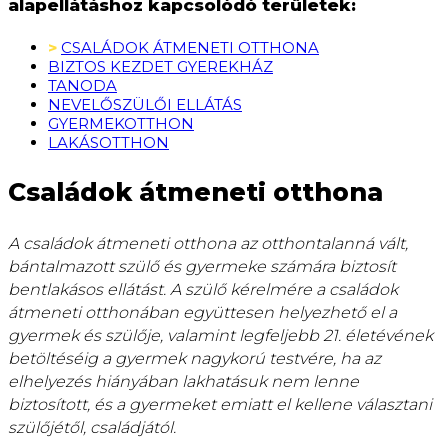
alapellátáshoz kapcsolódó területek:
CSALÁDOK ÁTMENETI OTTHONA
BIZTOS KEZDET GYEREKHÁZ
TANODA
NEVELŐSZÜLŐI ELLÁTÁS
GYERMEKOTTHON
LAKÁSOTTHON
Családok átmeneti otthona
A családok átmeneti otthona az otthontalanná vált,
bántalmazott szülő és gyermeke számára biztosít
bentlakásos ellátást. A szülő kérelmére a családok
átmeneti otthonában együttesen helyezhető el a
gyermek és szülője, valamint legfeljebb 21. életévének
betöltéséig a gyermek nagykorú testvére, ha az
elhelyezés hiányában lakhatásuk nem lenne
biztosított, és a gyermeket emiatt el kellene választani
szülőjétől, családjától.