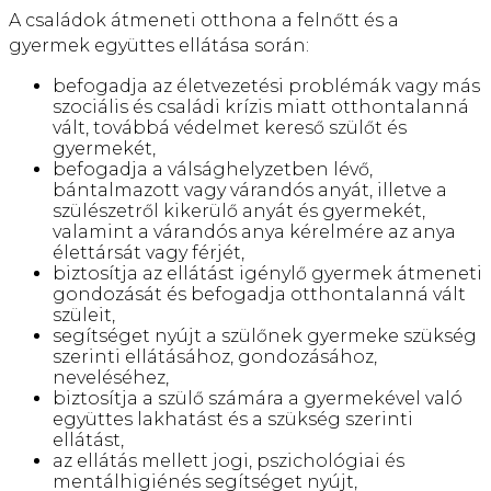
A családok átmeneti otthona a felnőtt és a
gyermek együttes ellátása során:
befogadja az életvezetési problémák vagy más
szociális és családi krízis miatt otthontalanná
vált, továbbá védelmet kereső szülőt és
gyermekét,
befogadja a válsághelyzetben lévő,
bántalmazott vagy várandós anyát, illetve a
szülészetről kikerülő anyát és gyermekét,
valamint a várandós anya kérelmére az anya
élettársát vagy férjét,
biztosítja az ellátást igénylő gyermek átmeneti
gondozását és befogadja otthontalanná vált
szüleit,
segítséget nyújt a szülőnek gyermeke szükség
szerinti ellátásához, gondozásához,
neveléséhez,
biztosítja a szülő számára a gyermekével való
együttes lakhatást és a szükség szerinti
ellátást,
az ellátás mellett jogi, pszichológiai és
mentálhigiénés segítséget nyújt,