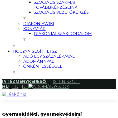
SZOCIÁLIS SZAKMAI
TOVÁBBKÉPZÉSEINK
SZOCIÁLIS VEZETŐKÉPZÉS
DIAKONIAWIKI
KÖNYVTÁR
DIAKÓNIAI SZAKIRODALOM
HOGYAN SEGÍTHETSZ
ADÓ EGY SZÁZALÉKÁVAL
ADOMÁNNYAL
ÖNKÉNTESSÉGGEL
INTÉZMÉNYKERESŐ
ISTEN SZÓLT
HU
|
EN
|
DE
ADOMÁNYOZOK
Gyermekjóléti, gyermekvédelmi