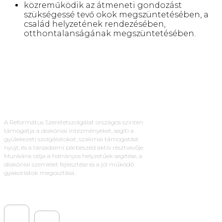
közreműködik az átmeneti gondozást
szükségessé tevő okok megszüntetésében, a
család helyzetének rendezésében,
otthontalanságának megszüntetésében.
A Református Szeretetszolgálat országos szinten
támogatja a diakóniai intézményeket, segíti a
gyülekezeti szolgálatokat, szakmai támogatást
nyújt, és a társadalmi párbeszéd aktív résztvevője.
Munkánk célja a hátrányos helyzetűek segítése, a
diakóniai szemlélet fejlesztése és a jól működő
gyakorlatok megosztása.