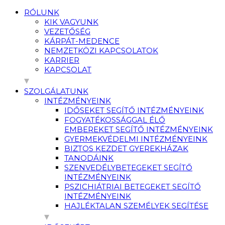
RÓLUNK
KIK VAGYUNK
VEZETŐSÉG
KÁRPÁT-MEDENCE
NEMZETKÖZI KAPCSOLATOK
KARRIER
KAPCSOLAT
SZOLGÁLATUNK
INTÉZMÉNYEINK
IDŐSEKET SEGÍTŐ INTÉZMÉNYEINK
FOGYATÉKOSSÁGGAL ÉLŐ
EMBEREKET SEGÍTŐ INTÉZMÉNYEINK
GYERMEKVÉDELMI INTÉZMÉNYEINK
BIZTOS KEZDET GYEREKHÁZAK
TANODÁINK
SZENVEDÉLYBETEGEKET SEGÍTŐ
INTÉZMÉNYEINK
PSZICHIÁTRIAI BETEGEKET SEGÍTŐ
INTÉZMÉNYEINK
HAJLÉKTALAN SZEMÉLYEK SEGÍTÉSE