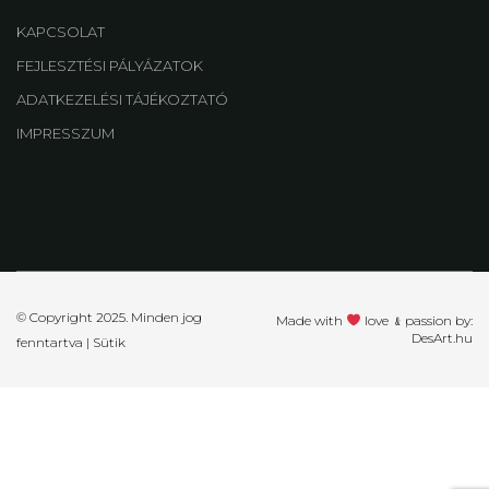
KAPCSOLAT
FEJLESZTÉSI PÁLYÁZATOK
ADATKEZELÉSI TÁJÉKOZTATÓ
IMPRESSZUM
© Copyright 2025. Minden jog
Made with
love ﹠passion by:
DesArt.hu
fenntartva |
Sütik