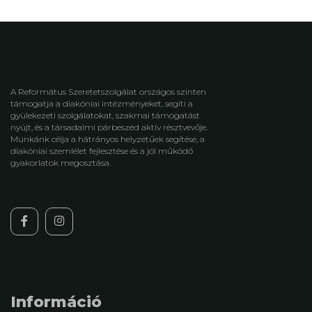
A Református Szeretetszolgálat országos szinten
támogatja a diakóniai intézményeket, segíti a
gyülekezeti szolgálatokat, szakmai támogatást
nyújt, és a társadalmi párbeszéd aktív résztvevője.
Munkánk célja a hátrányos helyzetűek segítése, a
diakóniai szemlélet fejlesztése és a jól működő
gyakorlatok megosztása.
Információ