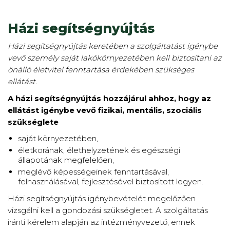
Házi segítségnyújtás
Házi segítségnyújtás keretében a szolgáltatást igénybe
vevő személy saját lakókörnyezetében kell biztosítani az
önálló életvitel fenntartása érdekében szükséges
ellátást.
A házi segítségnyújtás hozzájárul ahhoz, hogy az
ellátást igénybe vevő fizikai, mentális, szociális
szükséglete
saját környezetében,
életkorának, élethelyzetének és egészségi
állapotának megfelelően,
meglévő képességeinek fenntartásával,
felhasználásával, fejlesztésével biztosított legyen.
Házi segítségnyújtás igénybevételét megelőzően
vizsgálni kell a gondozási szükségletet. A szolgáltatás
iránti kérelem alapján az intézményvezető, ennek