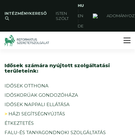
HU
|
INTÉZMÉNYKERESŐ
ISTEN
EN
ADOMÁNYOZ
SZÓLT
|
DE
Idősek számára nyújtott szolgáltatási
területeink:
IDŐSEK OTTHONA
IDŐSKORÚAK GONDOZÓHÁZA
IDŐSEK NAPPALI ELLÁTÁSA
HÁZI SEGÍTSÉGNYÚJTÁS
ÉTKEZTETÉS
FALU-ÉS TANYAGONDNOKI SZOLGÁLTATÁS