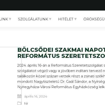
UNK
SZOLGÁLATUNK
HITÉLET
ÖRÖKSÉGÜ
BÖLCSŐDEI SZAKMAI NAPOT
REFORMÁTUS SZERETETSZ
2024. április 16-án a Református Szeretetszolgálat
szolgálatot végző vagy a jövőben indítani tervező
találkozón közel százan vettek részt a zsinati sz
mondott Nagytiszteletű Dr. Gaál Sándor, a Nyírs
Nyíregyháza-Városi Református Egyházközség lelkipá
április 16, 2024
hír