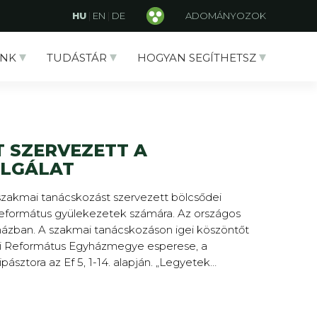
HU
|
EN
|
DE
ADOMÁNYOZOK
NK
TUDÁSTÁR
HOGYAN SEGÍTHETSZ
 SZERVEZETT A
OLGÁLAT
 szakmai tanácskozást szervezett bölcsődei
 református gyülekezetek számára. Az országos
ékházban. A szakmai tanácskozáson igei köszöntőt
égi Református Egyházmegye esperese, a
sztora az Ef 5, 1-14. alapján. „Legyetek…