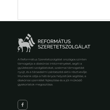
A Református Szeretetszolgálat országos szinten
támogatja a diakóniai intézményeket, segíti a
gyülekezeti szolgálatokat, szakmai támogatást
nyújt, és a társadalmi párbeszéd aktív résztvevője.
Munkánk célja a hátrányos helyzetűek segítése, a
diakóniai szemlélet fejlesztése és a jól működő
gyakorlatok megosztása.