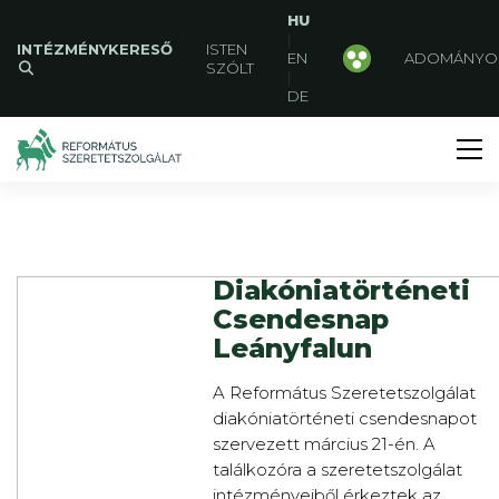
HU
|
INTÉZMÉNYKERESŐ
ISTEN
EN
ADOMÁNYO
SZÓLT
|
DE
Diakóniatörténeti
Csendesnap
Leányfalun
A Református Szeretetszolgálat
diakóniatörténeti csendesnapot
szervezett március 21-én. A
találkozóra a szeretetszolgálat
intézményeiből érkeztek az