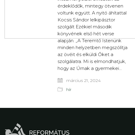
érdeklődők, mintegy ötvenen
voltunk együtt. A nyitó áhítattal
Kocsis Sándor lelkipásztor
szolgált Ezékiel második
könyvének első hét verse
alapján. „A Teremtő Istenünk
minden helyzetben megszólítja
az övéit és elküldi Őket a
szolgálatra. Mi is elmondhatjuk,
hogy az Úrnak a gyermekei…
március 21, 2024
hír