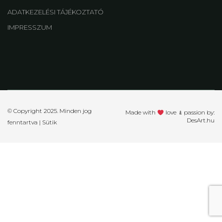
ADATKEZELÉSI TÁJÉKOZTATÓ
IMPRESSZUM
© Copyright 2025. Minden jog
Made with
love ﹠passion by:
DesArt.hu
fenntartva |
Sütik