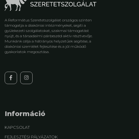
A Református Szeretetszolgálat országos szinten
támogatja a diakóniai intézményeket, segíti a
gyülekezeti szolgálatokat, szakmai támogatást
nyújt, és a társadalmi párbeszéd aktív résztvevője.
Munkánk célja a hátrányos helyzetűek segítése, a
diakóniai szemlélet fejlesztése és a jól működő
gyakorlatok megosztása.
Információ
KAPCSOLAT
FEJLESZTÉSI PÁLYÁZATOK