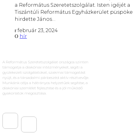
a Református Szeretetszolgálat. Isten igéjét a
Tiszántúli Református Egyházkerület püspöke
hirdette János…
február 23, 2024
hír
A Református Szeretetszolgálat országos szinten
támogatja a diakóniai intézményeket, segíti a
gyülekezeti szolgálatokat, szakmai támogatást
nyújt, és a társadalmi párbeszéd aktív résztvevője.
Munkánk célja a hátrányos helyzetűek segítése, a
diakóniai szemlélet fejlesztése és a jól működő
gyakorlatok megosztása.