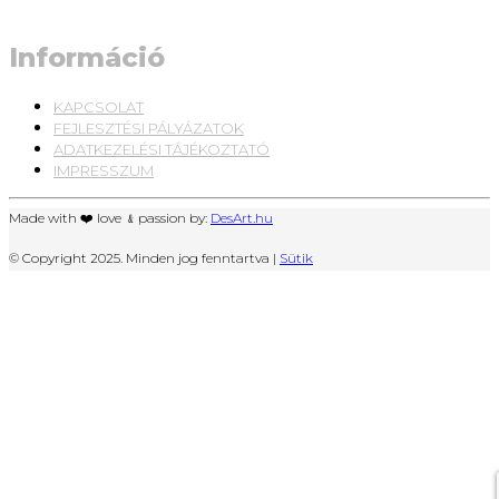
Információ
KAPCSOLAT
FEJLESZTÉSI PÁLYÁZATOK
ADATKEZELÉSI TÁJÉKOZTATÓ
IMPRESSZUM
Made with ❤️ love ﹠passion by:
DesArt.hu
© Copyright 2025. Minden jog fenntartva |
Sütik