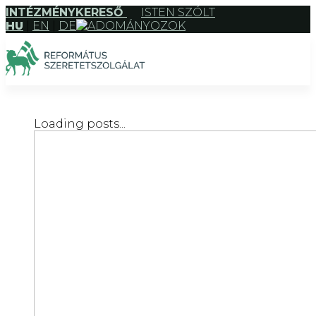
INTÉZMÉNYKERESŐ
ISTEN SZÓLT
HU
|
EN
|
DE
ADOMÁNYOZOK
Loading posts...