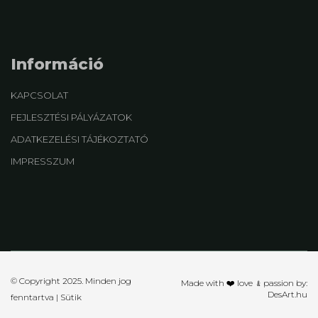
Információ
KAPCSOLAT
FEJLESZTÉSI PÁLYÁZATOK
ADATKEZELÉSI TÁJÉKOZTATÓ
IMPRESSZUM
© Copyright 2025. Minden jog
Made with ❤️ love ﹠passion by:
DesArt.hu
fenntartva |
Sütik