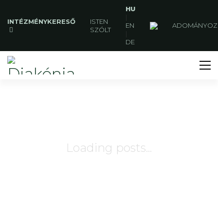
HU
|
INTÉZMÉNYKERESŐ
ISTEN
EN
ADOMÁNYOZ
SZÓLT
|
DE
Loading posts...