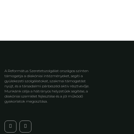
A Református Szeretetszolgálat országos szinten
támogatja a diakóniai intézményeket, segíti a
gyülekezeti szolgálatokat, szakmai támogatást
nyújt, és a társadalmi párbeszéd aktív résztvevője.
Munkánk célja a hátrányos helyzetűek segítése, a
diakóniai szemlélet fejlesztése és a jól működő
gyakorlatok megosztása.