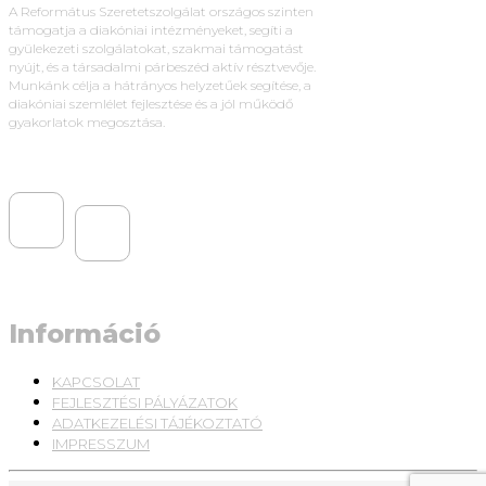
A Református Szeretetszolgálat országos szinten
támogatja a diakóniai intézményeket, segíti a
gyülekezeti szolgálatokat, szakmai támogatást
nyújt, és a társadalmi párbeszéd aktív résztvevője.
Munkánk célja a hátrányos helyzetűek segítése, a
diakóniai szemlélet fejlesztése és a jól működő
gyakorlatok megosztása.
Információ
KAPCSOLAT
FEJLESZTÉSI PÁLYÁZATOK
ADATKEZELÉSI TÁJÉKOZTATÓ
IMPRESSZUM