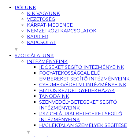
RÓLUNK
KIK VAGYUNK
VEZETŐSÉG
KÁRPÁT-MEDENCE
NEMZETKÖZI KAPCSOLATOK
KARRIER
KAPCSOLAT
SZOLGÁLATUNK
INTÉZMÉNYEINK
IDŐSEKET SEGÍTŐ INTÉZMÉNYEINK
FOGYATÉKOSSÁGGAL ÉLŐ
EMBEREKET SEGÍTŐ INTÉZMÉNYEINK
GYERMEKVÉDELMI INTÉZMÉNYEINK
BIZTOS KEZDET GYEREKHÁZAK
TANODÁINK
SZENVEDÉLYBETEGEKET SEGÍTŐ
INTÉZMÉNYEINK
PSZICHIÁTRIAI BETEGEKET SEGÍTŐ
INTÉZMÉNYEINK
HAJLÉKTALAN SZEMÉLYEK SEGÍTÉSE